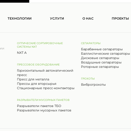
ТЕХНОЛОГИИ
УСЛУГИ
О НАС
ПРОЕКТЫ
ОПТИЧЕСКИЕ СОРТИРОВОЧНЫЕ
СЕПАРАТОРЫ
СИСТЕМЫ NXT
сии
Барабанные сепараторы
NXT A
Баллистические сепараторы
Дисковые сепараторы
Воздушные сепараторы
ПРЕССОВОЕ ОБОРУДОВАНИЕ
Роторные сепараторы
Горизонтальный автоматический
пресс
ГРОХОТЫ
Пресс для металла
Прессы для вторсырья
Виброгрохоты
Стационарные пресс-компакторы
РАЗРЫВАТЕЛИ МУСОРНЫХ ПАКЕТОВ
Разрыватели пакетов ТБО
Разрыватели мусорных пакетов