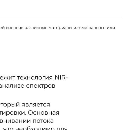
щей извлечь различные материалы из смешанного или
ежит технология NIR-
 анализе спектров
оторый является
тировки. Основная
авнивании потока
, что необходимо для