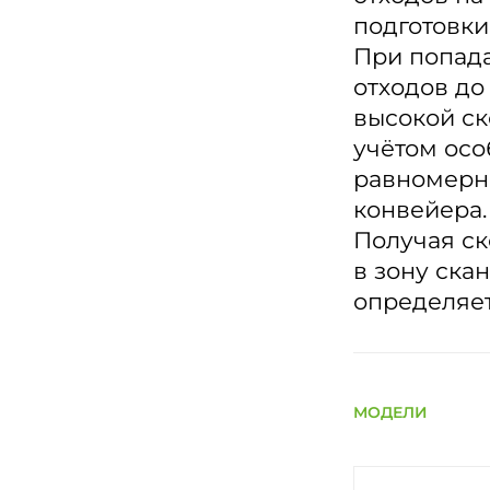
подготовки
При попада
отходов до
высокой ск
учётом осо
равномерн
конвейера.
Получая ск
в зону ска
определяет
МОДЕЛИ