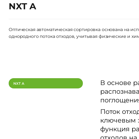
NXT A
Оптическая автоматическая сортировка основана на ис
однородного потока отходов, учитывая физические и хи
В основе р
NXT A
распознава
поглощени
Поток отхо
ключевым 
функция ра
отходов на