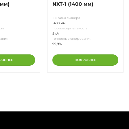
 мм)
NXT-1 (1400 мм)
ширина сканера
1400 мм
сть
производительность
5 т/ч
вания
точность сканирования
99,9%
РОБНЕЕ
ПОДРОБНЕЕ