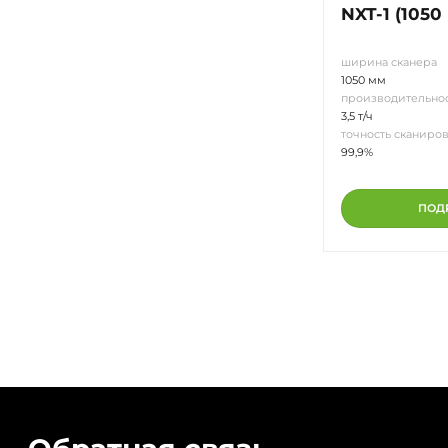
NXT-1 (1050
ширина сканера
1050 мм
производительно
3,5 т/ч
точность сканиро
99,9%
ПОД
Обратная связь